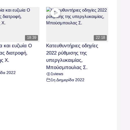
18:39
22:18
 και ευζωία Ο
Κατευθυντήριες οδηγίες
ς διατροφή,
2022 ρύθμισης της
ς Χ.
υπεργλυκαιμίας,
Μπούσμπουλας Σ.
ίδα 2022
1
views
1η Διημερίδα 2022