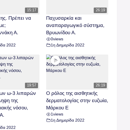
15:17
26:19
ης. Πρέπει να
Παχυσαρκία και
με;
αναπαραγωγικό σύστημα,
ννάκη Α.
Βρυωνίδου Α.
0
views
ίδα 2022
1η Διημερίδα 2022
19:57
26:19
των ω-3 λιπαρών
Ο ρόλος της αισθητικής
ληψη της
δερματολογίας στην ευζωία,
ιακής νόσου,
Μάρκου Ε
1
views
Α.
1η Διημερίδα 2022
ίδα 2022