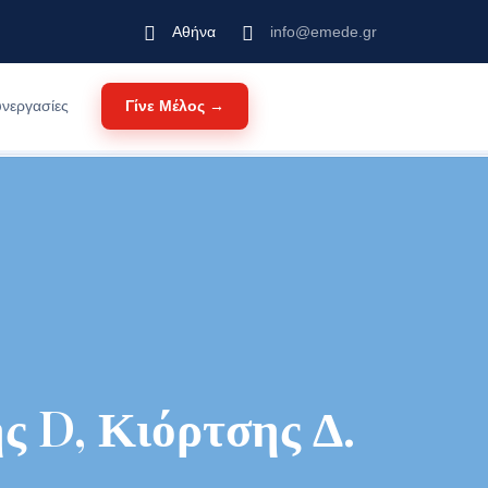
Αθήνα
info@emede.gr
Γίνε Μέλος →
νεργασίες
ς D, Κιόρτσης Δ.