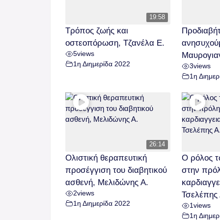
19:58
Τρόπος ζωής και
Προδιαβήτ
οστεοπόρωση, Τζανέλα Ε.
ανησυχού
5
views
Μαυρογια
1η Διημερίδα 2022
3
views
1η Διημερ
26:14
Ολιστική θεραπευτική
Ο ρόλος 
προσέγγιση του διαβητικού
στην πρό
ασθενή, Μελιδώνης Α.
καρδιαγγε
2
views
Τσελέπης 
1η Διημερίδα 2022
1
views
1η Διημερ