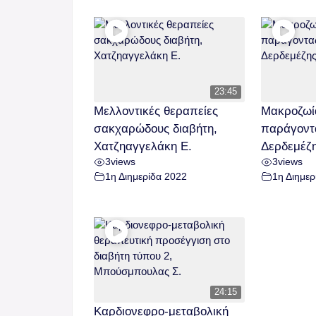
23:45
Μελλοντικές θεραπείες
Μακροζωία
σακχαρώδους διαβήτη,
παράγοντα
Χατζηαγγελάκη Ε.
Δερδεμέζη
3
views
3
views
1η Διημερίδα 2022
1η Διημερ
24:15
Καρδιονεφρο-μεταβολική