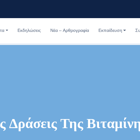
τα
Εκδηλώσεις
Nέα – Aρθρογραφία
Εκπαίδευση
Συ
ς Δράσεις Της Βιταμίνη