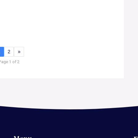
1
2
»
Page 1 of 2