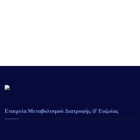
Εταιρεία Μεταβολισμού Διατροφής & Ευζωίας